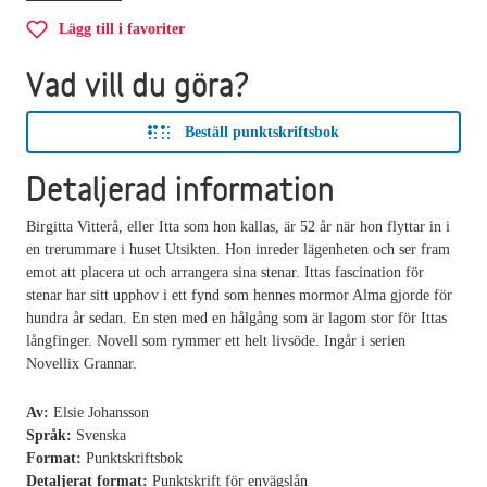
Lägg till i favoriter
Vad vill du göra?
Beställ punktskriftsbok
Detaljerad information
Birgitta Vitterå, eller Itta som hon kallas, är 52 år när hon flyttar in i
en trerummare i huset Utsikten. Hon inreder lägenheten och ser fram
emot att placera ut och arrangera sina stenar. Ittas fascination för
stenar har sitt upphov i ett fynd som hennes mormor Alma gjorde för
hundra år sedan. En sten med en hålgång som är lagom stor för Ittas
långfinger. Novell som rymmer ett helt livsöde. Ingår i serien
Novellix Grannar.
Av:
Elsie Johansson
Språk:
Svenska
Format:
Punktskriftsbok
Detaljerat format:
Punktskrift för envägslån