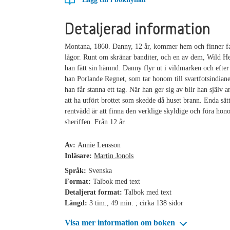
Detaljerad information
Montana, 1860. Danny, 12 år, kommer hem och finner fa
lågor. Runt om skränar banditer, och en av dem, Wild He
han fått sin hämnd. Danny flyr ut i vildmarken och efter
han Porlande Regnet, som tar honom till svartfotsindiane
han får stanna ett tag. När han ger sig av blir han själv 
att ha utfört brottet som skedde då huset brann. Enda sätte
rentvådd är att finna den verklige skyldige och föra hono
sheriffen. Från 12 år.
Av:
Annie Lensson
Inläsare:
Martin Jonols
Språk:
Svenska
Format:
Talbok med text
Detaljerat format:
Talbok med text
Längd:
3 tim., 49 min. ; cirka 138 sidor
Visa mer information om boken