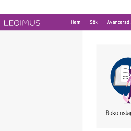
Gå till huvudinnehåll
Hem
Sök
Avancerad 