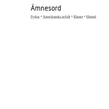
Ämnesord
Pojkar
Amerikanska urfolk
Rånare
Hämnd