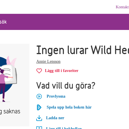
Kontakt
sök
Ingen lurar Wild He
Annie Lensson
Lägg till i favoriter
Vad vill du göra?
Provlyssna
Spela upp hela boken här
Ladda ner
Lägg till i bokhyllan