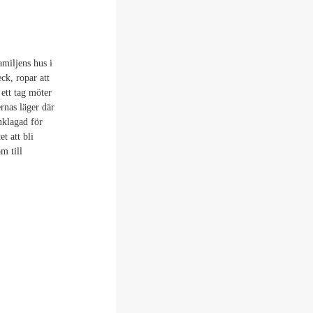
miljens hus i
ck, ropar att
 ett tag möter
rnas läger där
anklagad för
t att bli
m till