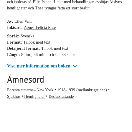
och isoleras på Ellis Island. I takt med behandlingen avslöjas Aislyns
hemligheter och Thea tvingas fatta ett stort beslut.
Av:
Ellen Vahr
Inläsare:
Agnes-Felicia Rase
Språk:
Svenska
Format:
Talbok med text
Detaljerat format:
Talbok med text
Längd:
8 tim., 56 min. ; cirka 288 sidor
Visa mer information om boken
Ämnesord
Förenta staterna--New York
1918-1939 (mellankrigstiden)
Sjukhus
Hemligheter
Beslutsfattande