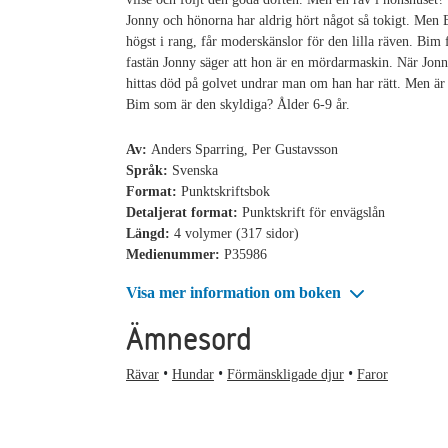
Jonny och hönorna har aldrig hört något så tokigt. Men 
högst i rang, får moderskänslor för den lilla räven. Bim 
fastän Jonny säger att hon är en mördarmaskin. När Jonn
hittas död på golvet undrar man om han har rätt. Men är
Bim som är den skyldiga? Ålder 6-9 år.
Av:
Anders Sparring, Per Gustavsson
Språk:
Svenska
Format:
Punktskriftsbok
Detaljerat format:
Punktskrift för envägslån
Längd:
4 volymer (317 sidor)
Medienummer:
P35986
Visa mer information om boken
Ämnesord
Rävar
Hundar
Förmänskligade djur
Faror