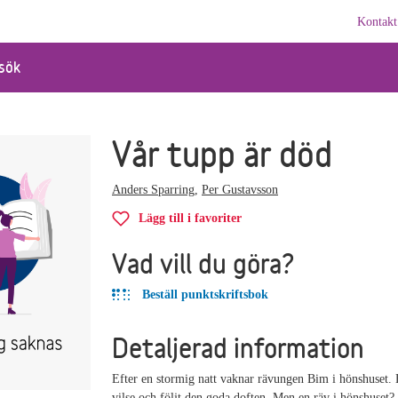
Kontakt
sök
Vår tupp är död
Anders Sparring
,
Per Gustavsson
Lägg till i favoriter
Vad vill du göra?
Beställ punktskriftsbok
Detaljerad information
Efter en stormig natt vaknar rävungen Bim i hönshuset. 
vilse och följt den goda doften. Men en räv i hönshuset