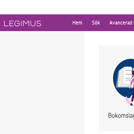
Gå till huvudinnehåll
Hem
Sök
Avancerad 