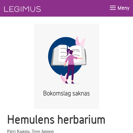
Gå till huvudinnehåll
Meny
Hemulens herbarium
Päivi Kaataja
,
Tove Jansson