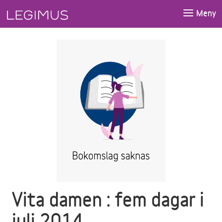
Gå till huvudinnehåll
Meny
Vita damen : fem dagar i
juli 2014