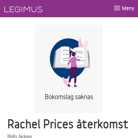
Gå till huvudinnehåll
Meny
Rachel Prices återkomst
Holly Jackson