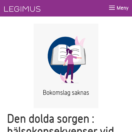
Gå till huvudinnehåll
Meny
Den dolda sorgen :
hälsokonsekvenser vid