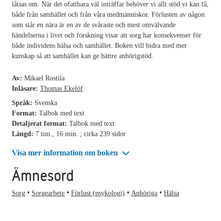
låtsas om. När det ofattbara väl inträffar behöver vi allt stöd vi kan få,
både från samhället och från våra medmänniskor. Förlusten av någon
som står en nära är en av de svåraste och mest omvälvande
händelserna i livet och forskning visar att sorg har konsekvenser för
både individens hälsa och samhället. Boken vill bidra med mer
kunskap så att samhället kan ge bättre anhörigstöd.
Av:
Mikael Rostila
Inläsare:
Thomas Ekelöf
Språk:
Svenska
Format:
Talbok med text
Detaljerat format:
Talbok med text
Längd:
7 tim., 16 min. ; cirka 239 sidor
Visa mer information om boken
Ämnesord
Sorg
Sorgearbete
Förlust (psykologi)
Anhöriga
Hälsa