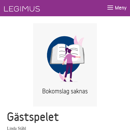
Gå till huvudinnehåll
Meny
Gästspelet
Linda Ståhl