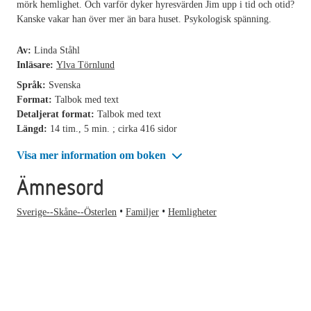
mörk hemlighet. Och varför dyker hyresvärden Jim upp i tid och otid?
Kanske vakar han över mer än bara huset. Psykologisk spänning.
Av:
Linda Ståhl
Inläsare:
Ylva Törnlund
Språk:
Svenska
Format:
Talbok med text
Detaljerat format:
Talbok med text
Längd:
14 tim., 5 min. ; cirka 416 sidor
Visa mer information om boken
Ämnesord
Sverige--Skåne--Österlen
Familjer
Hemligheter