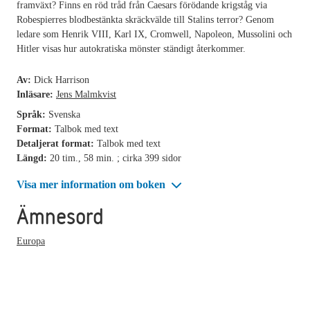
framväxt? Finns en röd tråd från Caesars förödande krigståg via
Robespierres blodbestänkta skräckvälde till Stalins terror? Genom
ledare som Henrik VIII, Karl IX, Cromwell, Napoleon, Mussolini och
Hitler visas hur autokratiska mönster ständigt återkommer.
Av:
Dick Harrison
Inläsare:
Jens Malmkvist
Språk:
Svenska
Format:
Talbok med text
Detaljerat format:
Talbok med text
Längd:
20 tim., 58 min. ; cirka 399 sidor
Visa mer information om boken
Ämnesord
Europa