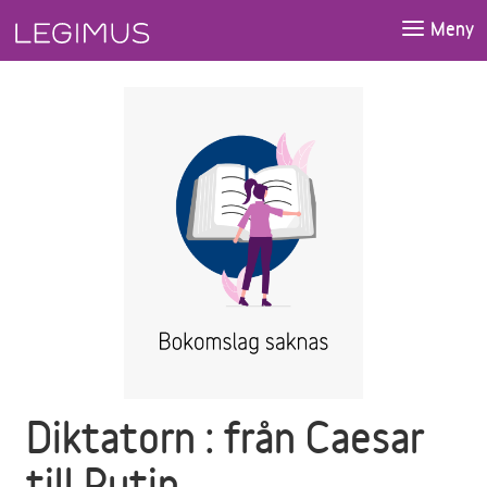
Gå till huvudinnehåll
Meny
Diktatorn : från Caesar
till Putin