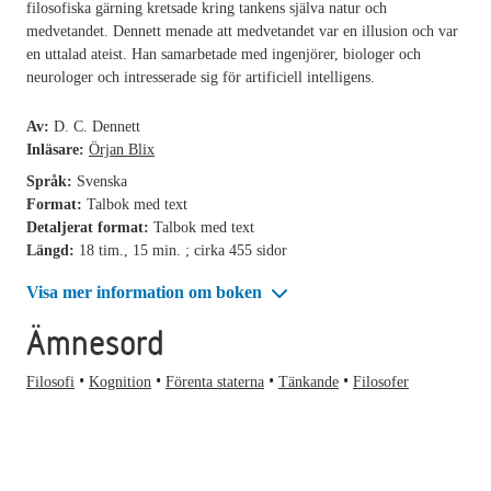
filosofiska gärning kretsade kring tankens själva natur och
medvetandet. Dennett menade att medvetandet var en illusion och var
en uttalad ateist. Han samarbetade med ingenjörer, biologer och
neurologer och intresserade sig för artificiell intelligens.
Av:
D. C. Dennett
Inläsare:
Örjan Blix
Språk:
Svenska
Format:
Talbok med text
Detaljerat format:
Talbok med text
Längd:
18 tim., 15 min. ; cirka 455 sidor
Visa mer information om boken
Ämnesord
Filosofi
Kognition
Förenta staterna
Tänkande
Filosofer