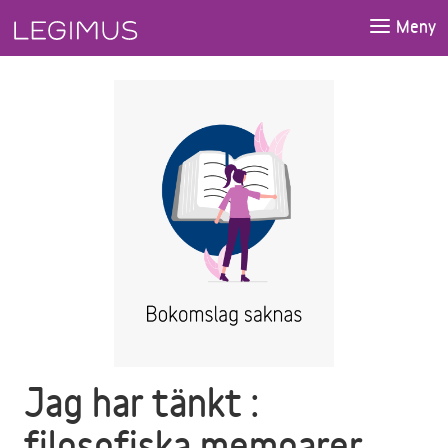
Gå till huvudinnehåll
Meny
Jag har tänkt :
filosofiska memoarer