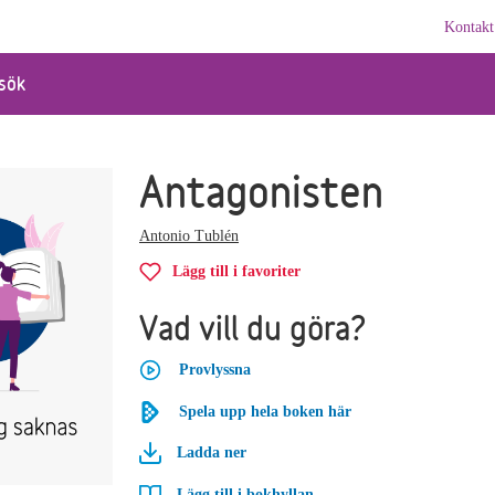
Kontakt
sök
Antagonisten
Antonio Tublén
Lägg till i favoriter
Vad vill du göra?
Provlyssna
Spela upp hela boken här
Ladda ner
Lägg till i bokhyllan