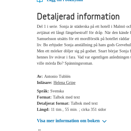
Detaljerad information
Del 1 i serie. Sonja är städerska på ett hotell i Malmö oc
avtjänat ett långt fängelsestraff för dråp. När den kände 
Samuelsson utsätts för ett mordförsök på hotellet räddar
liv. Bo erbjuder Sonja anställning på hans gods Grevehul
Men ett mörker döljer sig på godset. Snart börjar Sonja f
hennes liv svävar i fara. Vad var egentligen anledningen t
ville mörda Bo? Spänningsroman.
Av:
Antonio Tublén
Inläsare:
Helena Gripe
Språk:
Svenska
Format:
Talbok med text
Detaljerat format:
Talbok med text
Längd:
11 tim., 55 min. ; cirka 351 sidor
Visa mer information om boken