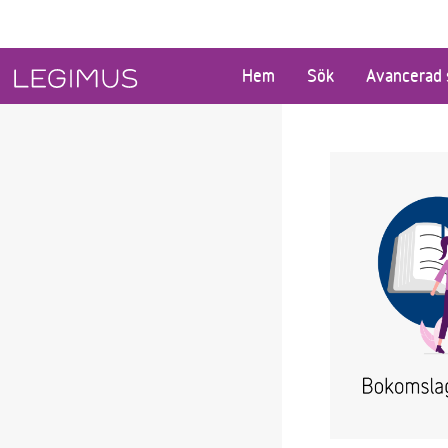
Gå till huvudinnehåll
Hem
Sök
Avancerad 