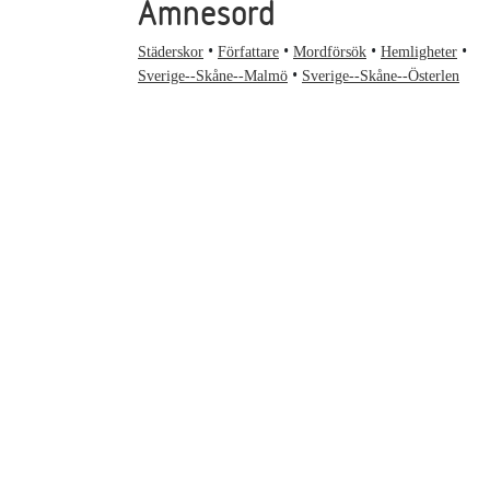
Ämnesord
Städerskor
Författare
Mordförsök
Hemligheter
Sverige--Skåne--Malmö
Sverige--Skåne--Österlen