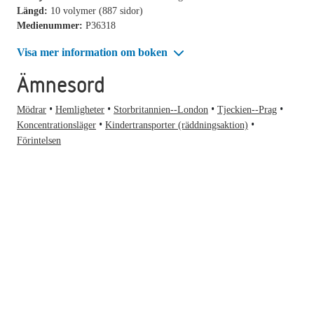
Längd:
10 volymer (887 sidor)
Medienummer:
P36318
Visa mer information om boken
Ämnesord
Mödrar
Hemligheter
Storbritannien--London
Tjeckien--Prag
Koncentrationsläger
Kindertransporter (räddningsaktion)
Förintelsen