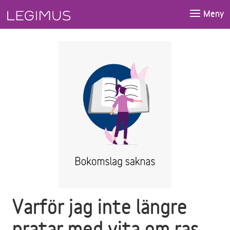
Gå till huvudinnehåll
Meny
Varför jag inte längre
pratar med vita om ras