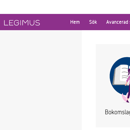
Gå till huvudinnehåll
Hem
Sök
Avancerad 