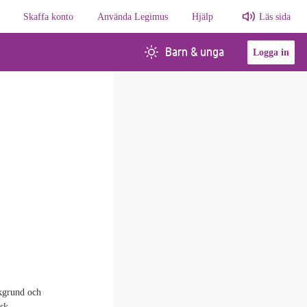
Skaffa konto
Använda Legimus
Hjälp
Läs sida
Barn & unga
Logga in
kgrund och
isk