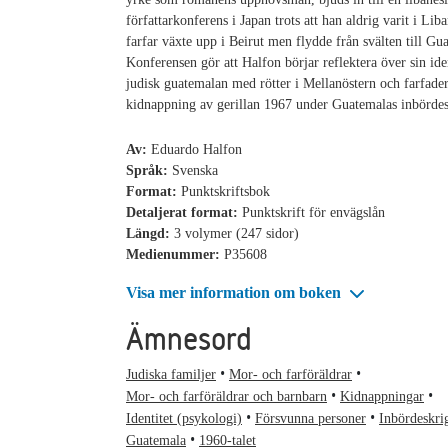
författarkonferens i Japan trots att han aldrig varit i Li
farfar växte upp i Beirut men flydde från svälten till G
Konferensen gör att Halfon börjar reflektera över sin ide
judisk guatemalan med rötter i Mellanöstern och farfade
kidnappning av gerillan 1967 under Guatemalas inbördes
Av:
Eduardo Halfon
Språk:
Svenska
Format:
Punktskriftsbok
Detaljerat format:
Punktskrift för envägslån
Längd:
3 volymer (247 sidor)
Medienummer:
P35608
Visa mer information om boken
Ämnesord
Judiska familjer
Mor- och farföräldrar
Mor- och farföräldrar och barnbarn
Kidnappningar
Identitet (psykologi)
Försvunna personer
Inbördeskri
Guatemala
1960-talet