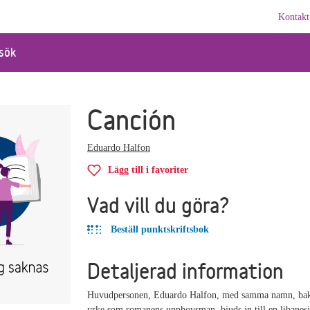
Kontakt
sök
Canción
Eduardo Halfon
Lägg till i favoriter
Vad vill du göra?
Beställ punktskriftsbok
Detaljerad information
Huvudpersonen, Eduardo Halfon, med samma namn, ba
yrke som romanens upphovsman, bjuds in till en libanes