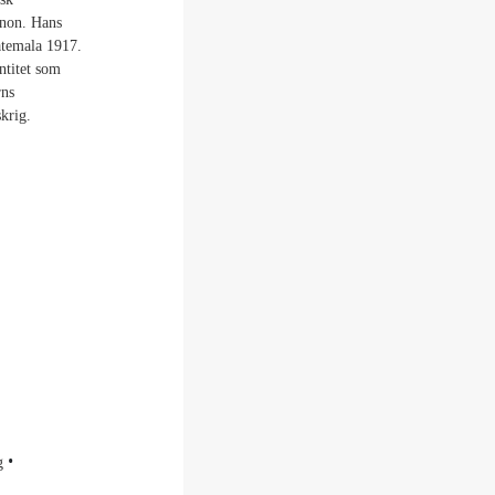
banon. Hans
uatemala 1917.
ntitet som
rns
krig.
g