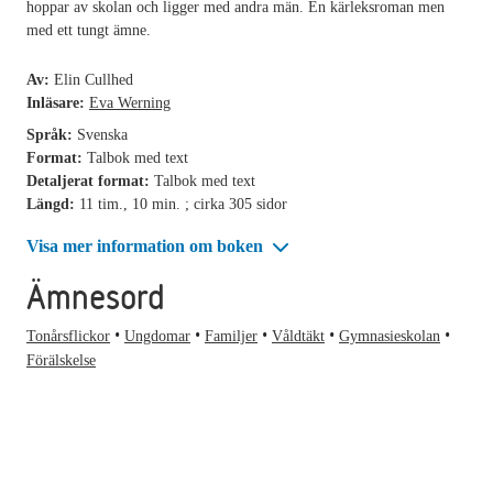
hoppar av skolan och ligger med andra män. En kärleksroman men
med ett tungt ämne.
Av:
Elin Cullhed
Inläsare:
Eva Werning
Språk:
Svenska
Format:
Talbok med text
Detaljerat format:
Talbok med text
Längd:
11 tim., 10 min. ; cirka 305 sidor
Visa mer information om boken
Ämnesord
Tonårsflickor
Ungdomar
Familjer
Våldtäkt
Gymnasieskolan
Förälskelse