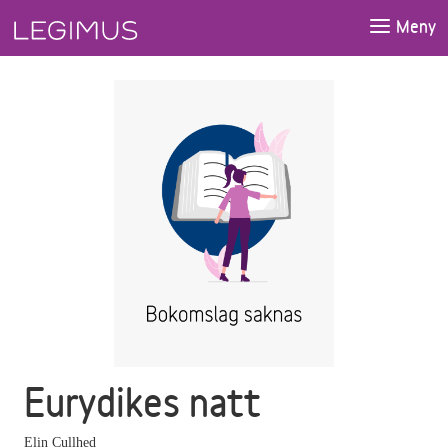
Gå till huvudinnehåll
Meny
Eurydikes natt
Elin Cullhed