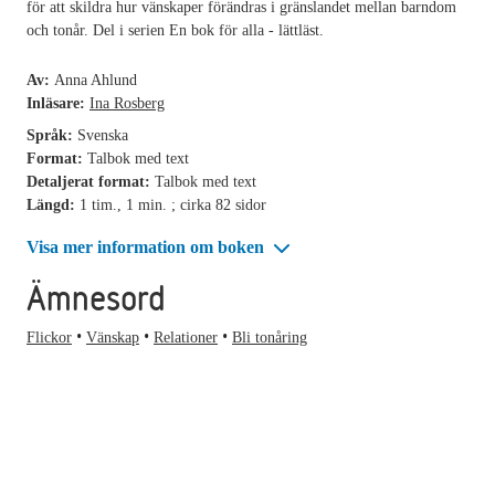
för att skildra hur vänskaper förändras i gränslandet mellan barndom
och tonår. Del i serien En bok för alla - lättläst.
Av:
Anna Ahlund
Inläsare:
Ina Rosberg
Språk:
Svenska
Format:
Talbok med text
Detaljerat format:
Talbok med text
Längd:
1 tim., 1 min. ; cirka 82 sidor
Visa mer information om boken
Ämnesord
Flickor
Vänskap
Relationer
Bli tonåring