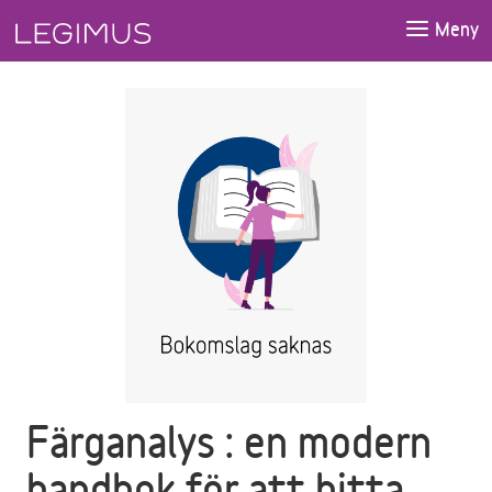
Gå till huvudinnehåll
Meny
Färganalys : en modern
handbok för att hitta