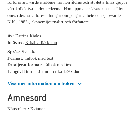
förlorar sitt värde snabbare när hon åldras och att detta finns djupt i
vårt kollektiva undermedvetna. Hon uppmanar läsaren att i stället
omvärdera sina föreställningar om pengar, arbete och självvärde.
K.K., 1983-, ekonomijournalist och författare.
Av:
Katrine Kielos
Inläsare:
Kristina Bäckman
Språk:
Svenska
Format:
Talbok med text
Detaljerat format:
Talbok med text
Längd:
8 tim., 10 min. ; cirka 129 sidor
Visa mer information om boken
Ämnesord
Könsroller
Kvinnor