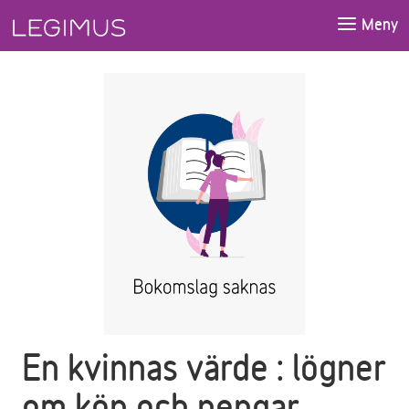
Gå till huvudinnehåll
Meny
En kvinnas värde : lögner
om kön och pengar