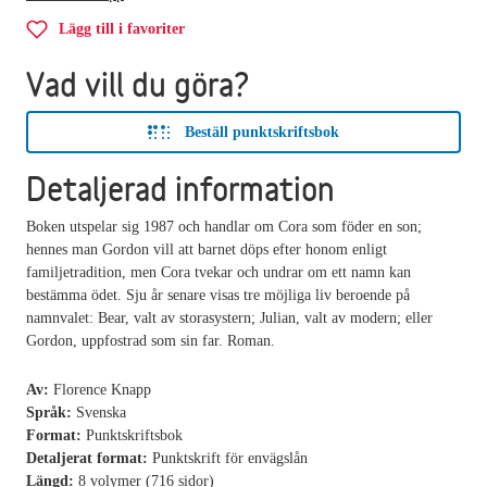
Lägg till i favoriter
Vad vill du göra?
Beställ punktskriftsbok
Detaljerad information
Boken utspelar sig 1987 och handlar om Cora som föder en son;
hennes man Gordon vill att barnet döps efter honom enligt
familjetradition, men Cora tvekar och undrar om ett namn kan
bestämma ödet. Sju år senare visas tre möjliga liv beroende på
namnvalet: Bear, valt av storasystern; Julian, valt av modern; eller
Gordon, uppfostrad som sin far. Roman.
Av:
Florence Knapp
Språk:
Svenska
Format:
Punktskriftsbok
Detaljerat format:
Punktskrift för envägslån
Längd:
8 volymer (716 sidor)