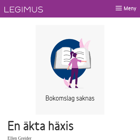
Gå till huvudinnehåll
Meny
En äkta häxis
Ellen Greider