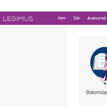
Gå till huvudinnehåll
Hem
Sök
Avancerad 