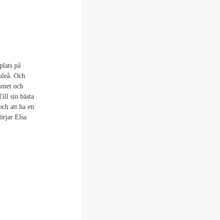
plats på
uleå. Och
mmet och
ill sin bästa
ch att ha ett
örjar Elsa