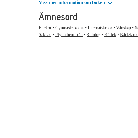
Visa mer information om boken
Ämnesord
Flickor
Gymnasieskolan
Internatskolor
Vänskap
S
Saknad
Flytta hemifrån
Ridning
Kärlek
Kärlek me