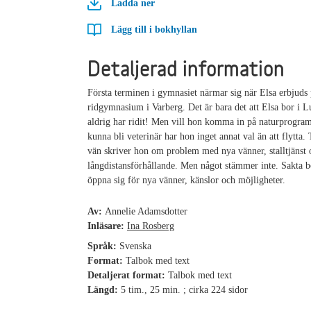
Ladda ner
Lägg till i bokhyllan
Detaljerad information
Första terminen i gymnasiet närmar sig när Elsa erbjuds 
ridgymnasium i Varberg. Det är bara det att Elsa bor i L
aldrig har ridit! Men vill hon komma in på naturprogra
kunna bli veterinär har hon inget annat val än att flytta. T
vän skriver hon om problem med nya vänner, stalltjänst o
långdistansförhållande. Men något stämmer inte. Sakta b
öppna sig för nya vänner, känslor och möjligheter.
Av:
Annelie Adamsdotter
Inläsare:
Ina Rosberg
Språk:
Svenska
Format:
Talbok med text
Detaljerat format:
Talbok med text
Längd:
5 tim., 25 min. ; cirka 224 sidor