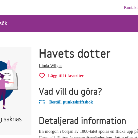
Kontakt
sök
Havets dotter
Linda Wilgus
Lägg till i favoriter
Vad vill du göra?
Beställ punktskriftsbok
Detaljerad information
En morgon i början av 1800-talet spolas en flicka upp på
Cornwall. Nitton år senare återvänder hon, fattig efter a