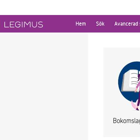
Gå till huvudinnehåll
Hem
Sök
Avancerad 