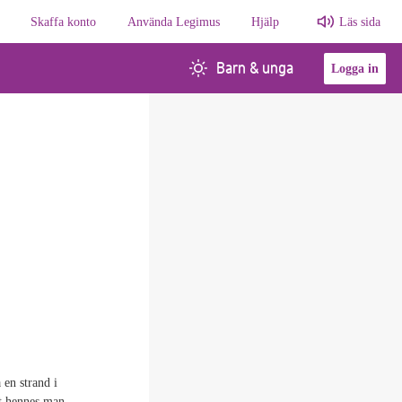
Skaffa konto
Använda Legimus
Hjälp
Läs sida
Barn & unga
Logga in
 en strand i
tt hennes man