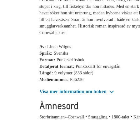
stupat i krig, till fiskebyn där hon hittades. Med en stark
havet söker hon sitt ursprung, medan byborna viskar att 
till ett havsväsen. Snart är hon involverad i både en kärl
smugglarverksamhet. Historisk roman inspirerad av myte
Cornwalls kust.
Av:
Linda Wilgus
Språk:
Svenska
Format:
Punktskriftsbok
Detaljerat format:
Punktskrift för envägslån
Längd:
9 volymer (833 sidor)
Medienummer:
P36236
Visa mer information om boken
Ämnesord
Storbritannien--Cornwall
Smuggling
1800-talet
Kär