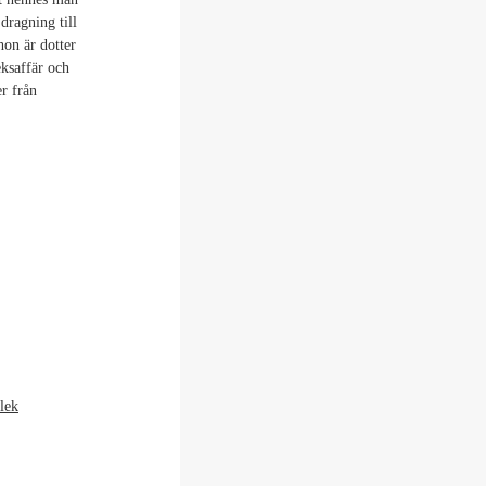
 dragning till
hon är dotter
eksaffär och
r från
lek