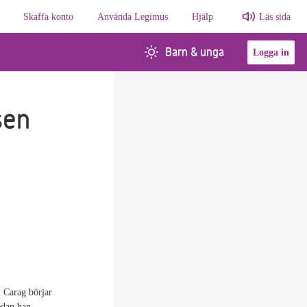
Skaffa konto
Använda Legimus
Hjälp
Läs sida
Barn & unga
Logga in
sen
 Carag börjar
edan han