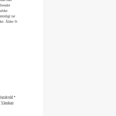
fiender
vulske
mtidigt tar
et. Ålder 9-
jurskydd
Vänskap