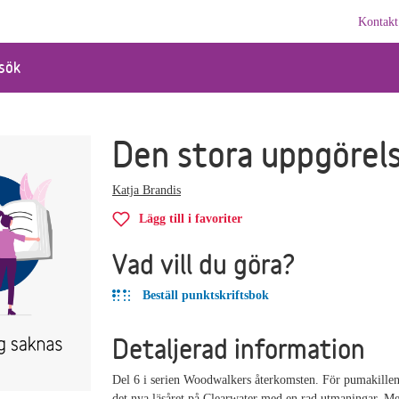
Kontakt
sök
Den stora uppgörel
Katja Brandis
Lägg till i favoriter
Vad vill du göra?
Beställ punktskriftsbok
Detaljerad information
Del 6 i serien Woodwalkers återkomsten. För pumakillen
det nya läsåret på Clearwater med en rad utmaningar. M