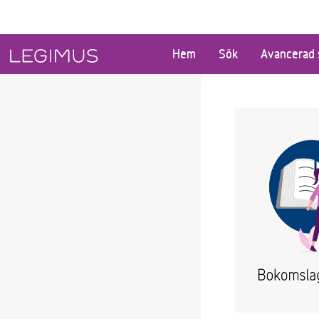
Gå till huvudinnehåll
Hem
Sök
Avancerad 