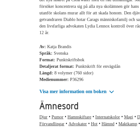
försöker koncentrera sig på alla nya skolämnen gör hans 
utanför skolans murar allt för att skada honom. Den djä
getvandraren Diablo hotar Carags människofamilj och sa
den livsfarliga advokaten Lydia Lennox kontroll över råd
12 år.
Av:
Katja Brandis
Språk:
Svenska
Format:
Punktskriftsbok
Detaljerat format:
Punktskrift för envägslån
Längd:
8 volymer (760 sidor)
Medienummer:
P36296
Visa mer information om boken
Ämnesord
Djur
Pumor
Hamnskiftare
Internatskolor
Magi
D
Förvandlingar
Advokater
Hot
Hämnd
Maktkamp