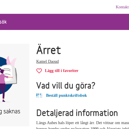
Kontakt
sök
Ärret
Kamel Daoud
Lägg till i favoriter
Vad vill du göra?
Beställ punktskriftsbok
Detaljerad information
Längs Aubes hals löper ett långt ärr. Det vittnar om mas
hennes hemby under nyårsnatten 1999 och Algeriets inbö