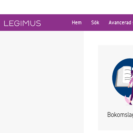
Gå till huvudinnehåll
Hem
Sök
Avancerad 