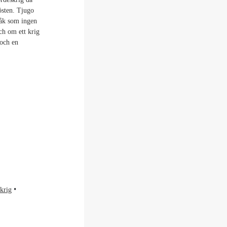
östen. Tjugo
pråk som ingen
och om ett krig
 och en
krig