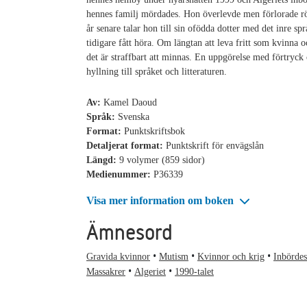
hennes familj mördades. Hon överlevde men förlorade r
år senare talar hon till sin ofödda dotter med det inre s
tidigare fått höra. Om längtan att leva fritt som kvinna 
det är straffbart att minnas. En uppgörelse med förtryck
hyllning till språket och litteraturen.
Av:
Kamel Daoud
Språk:
Svenska
Format:
Punktskriftsbok
Detaljerat format:
Punktskrift för envägslån
Längd:
9 volymer (859 sidor)
Medienummer:
P36339
Visa mer information om boken
Ämnesord
Gravida kvinnor
Mutism
Kvinnor och krig
Inbördes
Massakrer
Algeriet
1990-talet