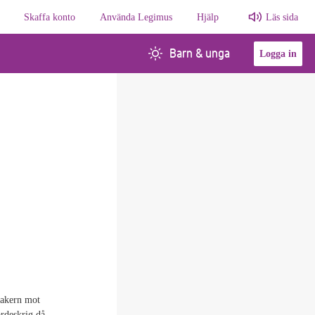
Skaffa konto
Använda Legimus
Hjälp
Läs sida
Barn & unga
Logga in
sakern mot
rdeskrig då