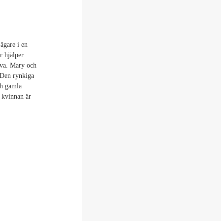
ägare i en
r hjälper
eva. Mary och
 Den rynkiga
ch gamla
 kvinnan är