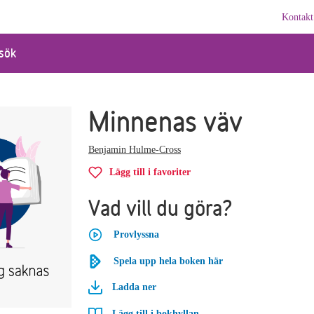
Kontakt
sök
Minnenas väv
Benjamin Hulme-Cross
Lägg till i favoriter
Vad vill du göra?
Provlyssna
Spela upp hela boken här
Ladda ner
Lägg till i bokhyllan