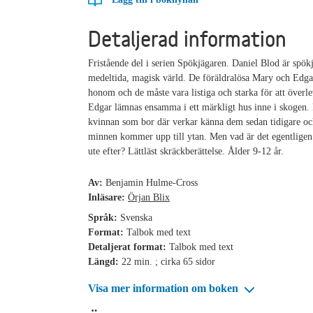
Detaljerad information
Fristående del i serien Spökjägaren. Daniel Blod är spökj
medeltida, magisk värld. De föräldralösa Mary och Edga
honom och de måste vara listiga och starka för att överl
Edgar lämnas ensamma i ett märkligt hus inne i skogen.
kvinnan som bor där verkar känna dem sedan tidigare o
minnen kommer upp till ytan. Men vad är det egentligen
ute efter? Lättläst skräckberättelse. Ålder 9-12 år.
Av:
Benjamin Hulme-Cross
Inläsare:
Örjan Blix
Språk:
Svenska
Format:
Talbok med text
Detaljerat format:
Talbok med text
Längd:
22 min. ; cirka 65 sidor
Visa mer information om boken