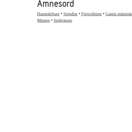
Ämnesord
Hamnskiftare
Spindlar
Förtrollning
Gamla människ
Minnen
Spökjägare