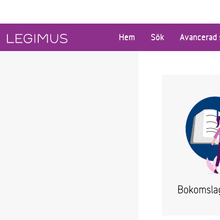
Gå till huvudinnehåll
Hem
Sök
Avancerad 