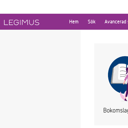
Gå till huvudinnehåll
Hem
Sök
Avancerad 