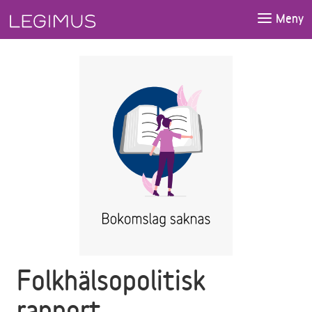
Gå till huvudinnehåll
Meny
Folkhälsopolitisk
rapport