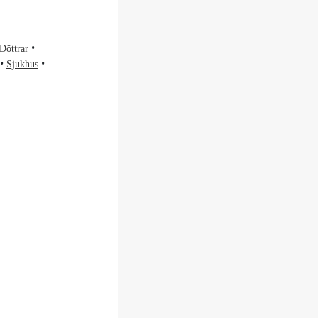
Döttrar
Sjukhus