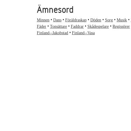
Ämnesord
Minnen
Dans
Föräldraskap
Döden
Sorg
Musik
Fäder
Tonsättare
Faddrar
Skådespelare
Regissörer
Finland--Jakobstad
Finland--Vasa