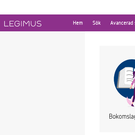
Gå till huvudinnehåll
Hem
Sök
Avancerad 