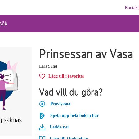
Kontakt
sök
Prinsessan av Vasa
Lars Sund
Lägg till i favoriter
Vad vill du göra?
Provlyssna
Spela upp hela boken här
Ladda ner
Lägg till i bokhyllan