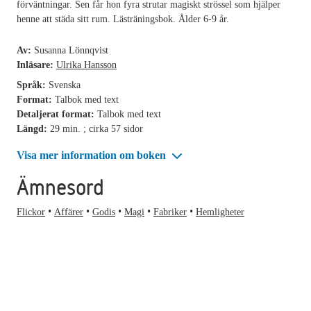
förväntningar. Sen får hon fyra strutar magiskt strössel som hjälper
henne att städa sitt rum. Lästräningsbok. Ålder 6-9 år.
Av:
Susanna Lönnqvist
Inläsare:
Ulrika Hansson
Språk:
Svenska
Format:
Talbok med text
Detaljerat format:
Talbok med text
Längd:
29 min. ; cirka 57 sidor
Visa mer information om boken
Ämnesord
Flickor
Affärer
Godis
Magi
Fabriker
Hemligheter