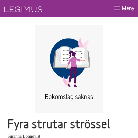
Gå till huvudinnehåll
Meny
Fyra strutar strössel
Susanna Lönnqvist