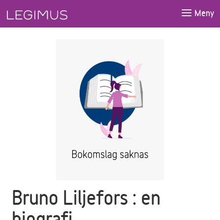
Gå till huvudinnehåll
Meny
Bruno Liljefors : en
biografi