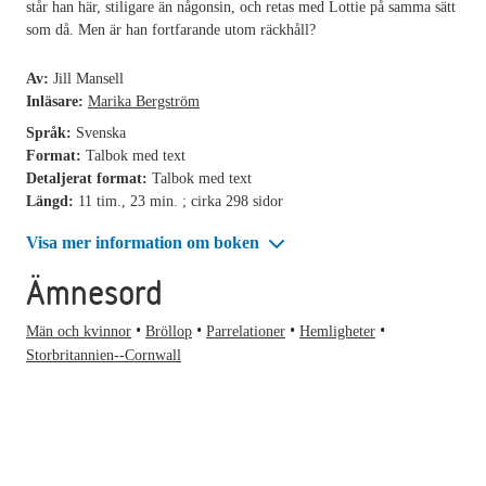
står han här, stiligare än någonsin, och retas med Lottie på samma sätt
som då. Men är han fortfarande utom räckhåll?
Av:
Jill Mansell
Inläsare:
Marika Bergström
Språk:
Svenska
Format:
Talbok med text
Detaljerat format:
Talbok med text
Längd:
11 tim., 23 min. ; cirka 298 sidor
Visa mer information om boken
Ämnesord
Män och kvinnor
Bröllop
Parrelationer
Hemligheter
Storbritannien--Cornwall