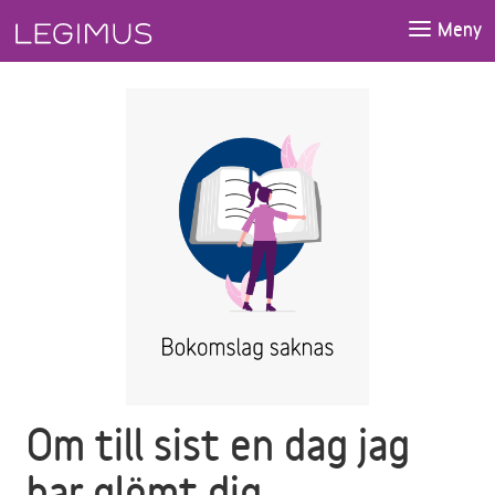
Gå till huvudinnehåll
Meny
Om till sist en dag jag
har glömt dig