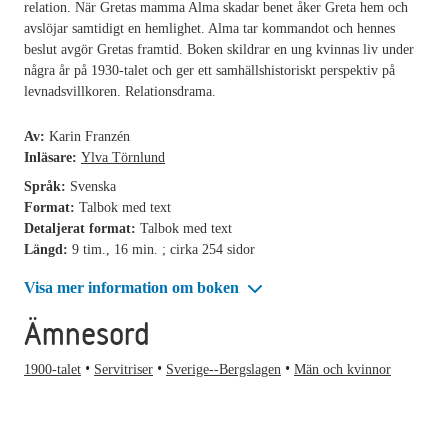
relation. När Gretas mamma Alma skadar benet åker Greta hem och
avslöjar samtidigt en hemlighet. Alma tar kommandot och hennes
beslut avgör Gretas framtid. Boken skildrar en ung kvinnas liv under
några år på 1930-talet och ger ett samhällshistoriskt perspektiv på
levnadsvillkoren. Relationsdrama.
Av:
Karin Franzén
Inläsare:
Ylva Törnlund
Språk:
Svenska
Format:
Talbok med text
Detaljerat format:
Talbok med text
Längd:
9 tim., 16 min. ; cirka 254 sidor
Visa mer information om boken
Ämnesord
1900-talet
Servitriser
Sverige--Bergslagen
Män och kvinnor