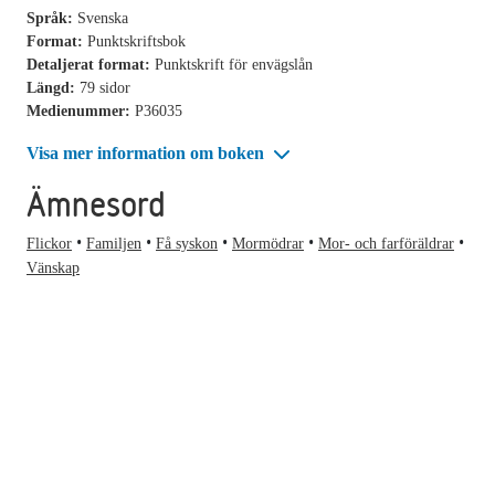
Språk:
Svenska
Format:
Punktskriftsbok
Detaljerat format:
Punktskrift för envägslån
Längd:
79 sidor
Medienummer:
P36035
Visa mer information om boken
Ämnesord
Flickor
Familjen
Få syskon
Mormödrar
Mor- och farföräldrar
Vänskap