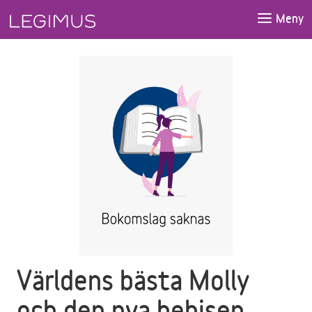
Gå till huvudinnehåll
Meny
Världens bästa Molly
och den nya bebisen