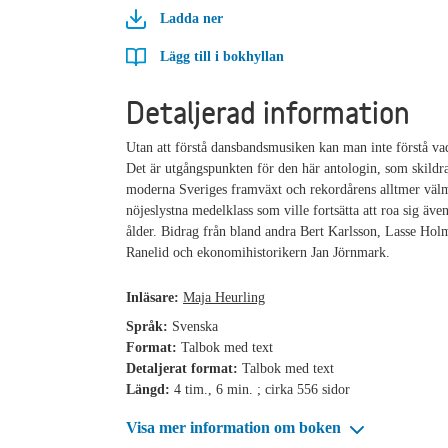
Ladda ner
Lägg till i bokhyllan
Detaljerad information
Utan att förstå dansbandsmusiken kan man inte förstå vad
Det är utgångspunkten för den här antologin, som skildra
moderna Sveriges framväxt och rekordårens alltmer väl
nöjeslystna medelklass som ville fortsätta att roa sig äve
ålder. Bidrag från bland andra Bert Karlsson, Lasse Hol
Ranelid och ekonomihistorikern Jan Jörnmark.
Inläsare:
Maja Heurling
Språk:
Svenska
Format:
Talbok med text
Detaljerat format:
Talbok med text
Längd:
4 tim., 6 min. ; cirka 556 sidor
Visa mer information om boken