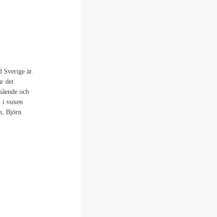
 Sverige är.
r det
mående och
n i vuxen
m, Björn