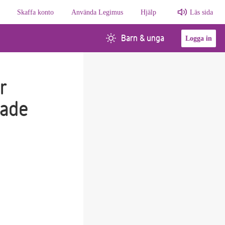
Skaffa konto
Använda Legimus
Hjälp
Läs sida
Barn & unga
Logga in
r
rade