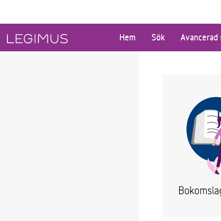
Gå till huvudinnehåll
Hem
Sök
Avancerad 