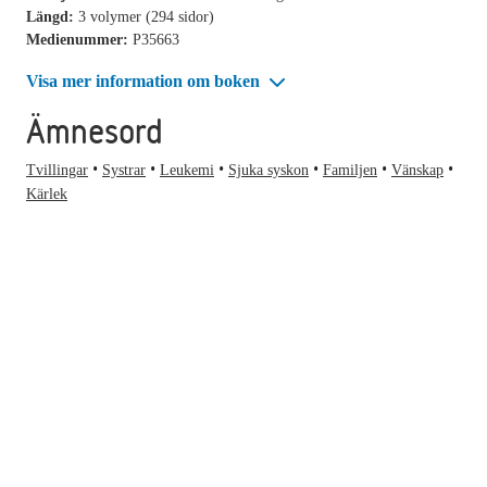
Längd:
3 volymer (294 sidor)
Medienummer:
P35663
Visa mer information om boken
Ämnesord
Tvillingar
Systrar
Leukemi
Sjuka syskon
Familjen
Vänskap
Kärlek