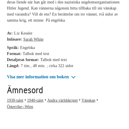
deras fiende när han går med i den nazistiska ungdomsorganisationen
Hitler Jugend. Kan vännerna någonsin hitta tillbaka till sin vänskap
med varandra? Vill de ens? En berättelse om tre vänner, två sidor av
samma krig, ett minne. På engelska.
Av:
Liz Kessler
Inläsare:
Sarah White
Språk:
Engelska
Format:
Talbok med text
Detaljerat format:
Talbok med text
Längd:
7 tim., 48 min. ; cirka 322 sidor
Visa mer information om boken
Ämnesord
1930-talet
1940-talet
Andra världskriget
Vänskap
Österrike--Wien