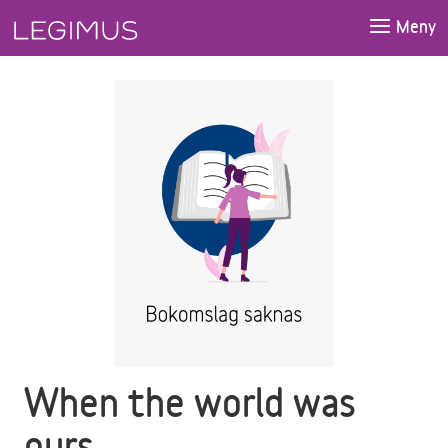
Gå till huvudinnehåll
Meny
When the world was
ours