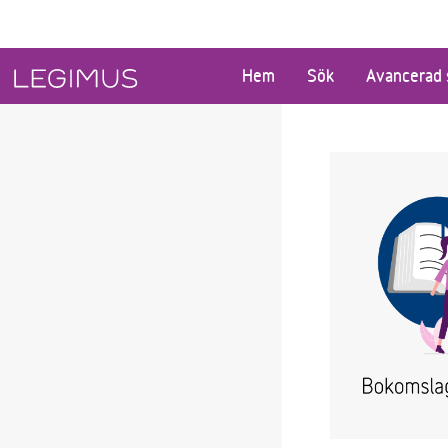
Gå till huvudinnehåll
Hem
Sök
Avancerad 