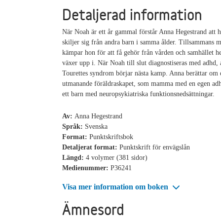
Detaljerad information
När Noah är ett år gammal förstår Anna Hegestrand att 
skiljer sig från andra barn i samma ålder. Tillsammans 
kämpar hon för att få gehör från vården och samhället h
växer upp i. När Noah till slut diagnostiseras med adhd,
Tourettes syndrom börjar nästa kamp. Anna berättar om 
utmanande föräldraskapet, som mamma med en egen adhd
ett barn med neuropsykiatriska funktionsnedsättningar.
Av:
Anna Hegestrand
Språk:
Svenska
Format:
Punktskriftsbok
Detaljerat format:
Punktskrift för envägslån
Längd:
4 volymer (381 sidor)
Medienummer:
P36241
Visa mer information om boken
Ämnesord