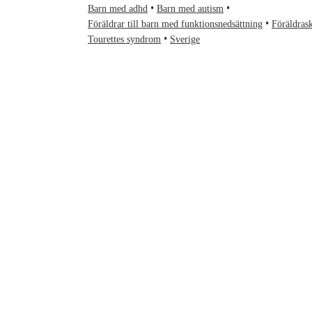
Barn med adhd
Barn med autism
Föräldrar till barn med funktionsnedsättning
Föräldras
Tourettes syndrom
Sverige