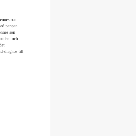
hennes son
med pappan
ennes son
 autism och
det
-diagnos till