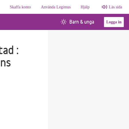
Skaffa konto
Använda Legimus
Hjälp
Läs sida
Barn & unga
Logga in
tad :
éns