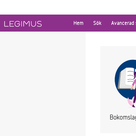
Gå till huvudinnehåll
Hem
Sök
Avancerad 