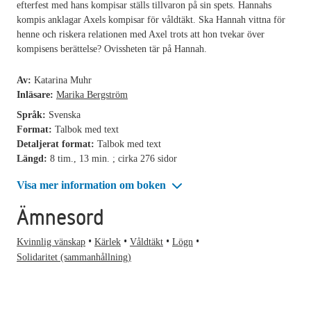
efterfest med hans kompisar ställs tillvaron på sin spets. Hannahs
kompis anklagar Axels kompisar för våldtäkt. Ska Hannah vittna för
henne och riskera relationen med Axel trots att hon tvekar över
kompisens berättelse? Ovissheten tär på Hannah.
Av:
Katarina Muhr
Inläsare:
Marika Bergström
Språk:
Svenska
Format:
Talbok med text
Detaljerat format:
Talbok med text
Längd:
8 tim., 13 min. ; cirka 276 sidor
Visa mer information om boken
Ämnesord
Kvinnlig vänskap
Kärlek
Våldtäkt
Lögn
Solidaritet (sammanhållning)