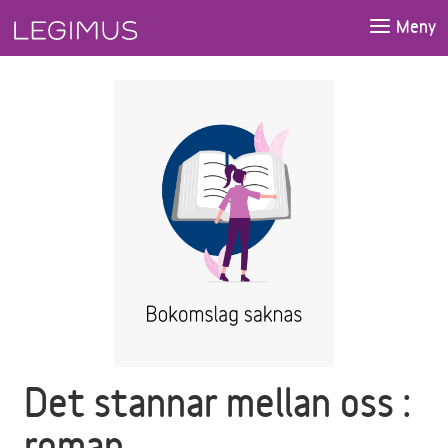
Gå till huvudinnehåll
Meny
Det stannar mellan oss :
roman