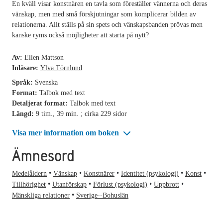
En kväll visar konstnären en tavla som föreställer vännerna och deras
vänskap, men med små förskjutningar som komplicerar bilden av
relationerna. Allt ställs på sin spets och vänskapsbanden prövas men
kanske ryms också möjligheter att starta på nytt?
Av:
Ellen Mattson
Inläsare:
Ylva Törnlund
Språk:
Svenska
Format:
Talbok med text
Detaljerat format:
Talbok med text
Längd:
9 tim., 39 min. ; cirka 229 sidor
Visa mer information om boken
Ämnesord
Medelåldern
Vänskap
Konstnärer
Identitet (psykologi)
Konst
Tillhörighet
Utanförskap
Förlust (psykologi)
Uppbrott
Mänskliga relationer
Sverige--Bohuslän