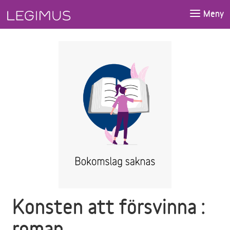
Gå till huvudinnehåll
Meny
Konsten att försvinna :
roman