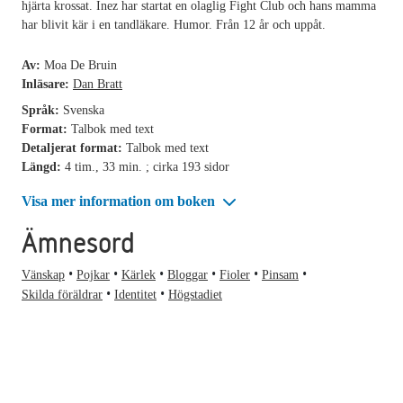
hjärta krossat. Inez har startat en olaglig Fight Club och hans mamma
har blivit kär i en tandläkare. Humor. Från 12 år och uppåt.
Av:
Moa De Bruin
Inläsare:
Dan Bratt
Språk:
Svenska
Format:
Talbok med text
Detaljerat format:
Talbok med text
Längd:
4 tim., 33 min. ; cirka 193 sidor
Visa mer information om boken
Ämnesord
Vänskap
Pojkar
Kärlek
Bloggar
Fioler
Pinsam
Skilda föräldrar
Identitet
Högstadiet