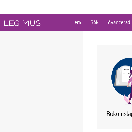
Gå till huvudinnehåll
Hem
Sök
Avancerad 