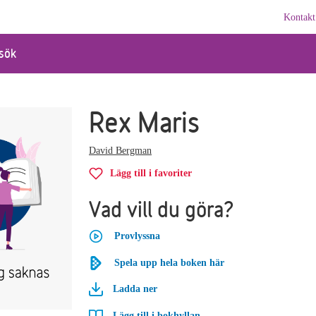
Kontakt
sök
Rex Maris
David Bergman
Lägg till i favoriter
Vad vill du göra?
Provlyssna
Spela upp hela boken här
Ladda ner
Lägg till i bokhyllan