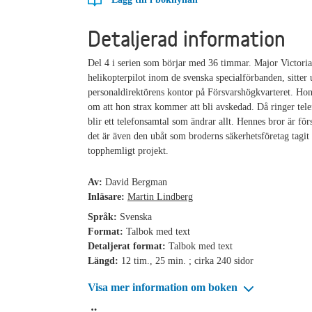
Detaljerad information
Del 4 i serien som börjar med 36 timmar. Major Victori
helikopterpilot inom de svenska specialförbanden, sitter 
personaldirektörens kontor på Försvarshögkvarteret. Hon
om att hon strax kommer att bli avskedad. Då ringer tel
blir ett telefonsamtal som ändrar allt. Hennes bror är fö
det är även den ubåt som broderns säkerhetsföretag tagit 
topphemligt projekt.
Av:
David Bergman
Inläsare:
Martin Lindberg
Språk:
Svenska
Format:
Talbok med text
Detaljerat format:
Talbok med text
Längd:
12 tim., 25 min. ; cirka 240 sidor
Visa mer information om boken