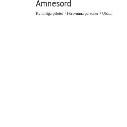
Ämnesord
Kvinnliga piloter
Försvunna personer
Ubåtar