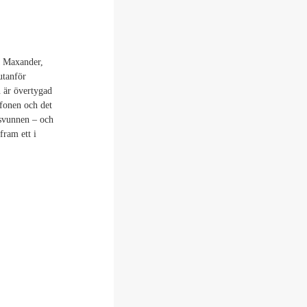
a Maxander,
utanför
 är övertygad
efonen och det
rsvunnen – och
fram ett i