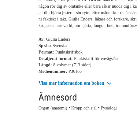
någon rör dig av omtanke eller bara råkar nudda dig i ka
att ditt hjärta justerar sin rytm efter människor du är när
ni faktiskt i takt. Giulia Enders, läkare och forskare, sk
kroppens inre värld, om hjärta, lungor, hud, immunförsv
Av:
Giulia Enders
Språk:
Svenska
Format:
Punktskriftsbok
Detaljerat format:
Punktskrift för envägslån
Längd:
8 volymer (713 sidor)
Medienummer:
P36166
Visa mer information om boken
Ämnesord
Organ (anatomi)
Kropp och själ
Fysiologi