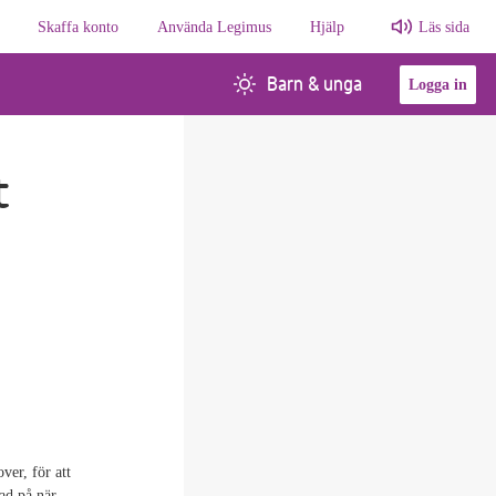
Skaffa konto
Använda Legimus
Hjälp
Läs sida
Barn & unga
Logga in
t
ver, för att
nad på när