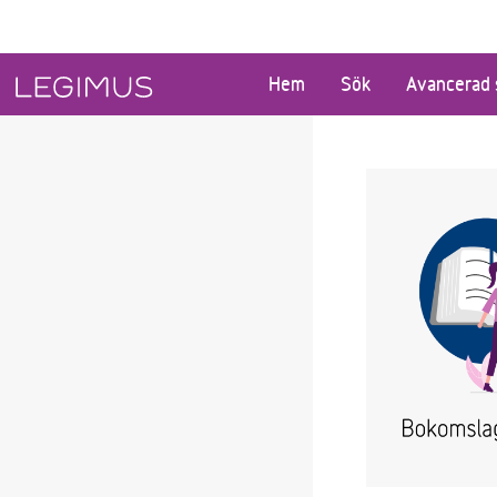
Gå till huvudinnehåll
Hem
Sök
Avancerad 