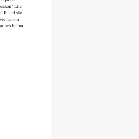
ssakön? Eller
a? Ibland slår
river här om
ar och hjärna.