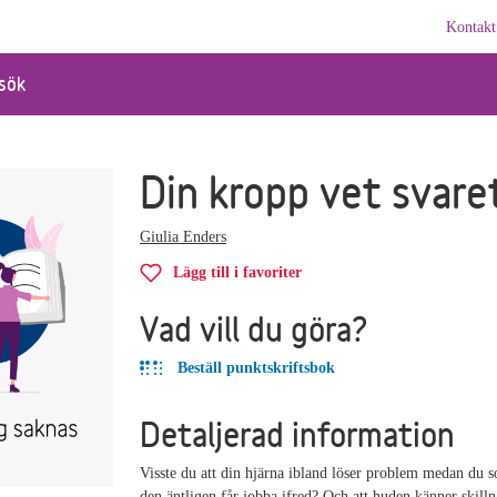
Kontakt
sök
Din kropp vet svare
Giulia Enders
Lägg till i favoriter
Vad vill du göra?
Beställ punktskriftsbok
Detaljerad information
Visste du att din hjärna ibland löser problem medan du so
den äntligen får jobba ifred? Och att huden känner skill