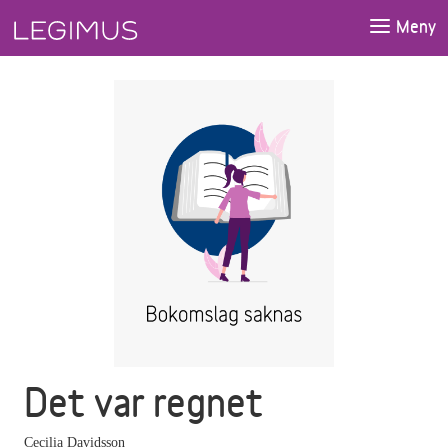
Gå till huvudinnehåll
Meny
Det var regnet
Cecilia Davidsson