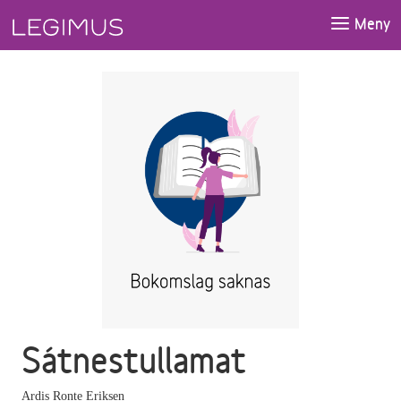
Gå till huvudinnehåll
Meny
Sátnestullamat
Ardis Ronte Eriksen