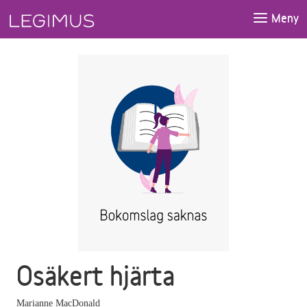
Gå till huvudinnehåll
Meny
Osäkert hjärta
Marianne MacDonald