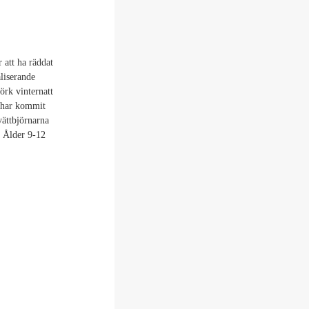
 att ha räddat
aliserande
örk vinternatt
 har kommit
vättbjörnarna
. Ålder 9-12