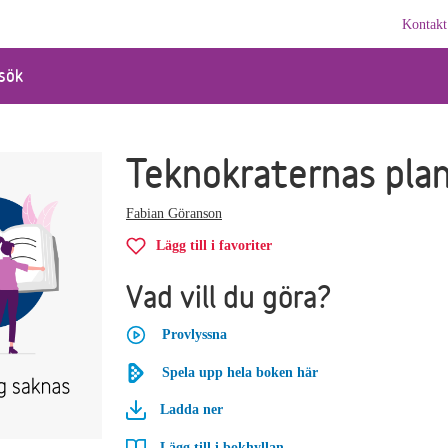
Kontakt
sök
Teknokraternas pla
Fabian Göranson
Lägg till i favoriter
Vad vill du göra?
Provlyssna
Spela upp hela boken här
Ladda ner
Lägg till i bokhyllan