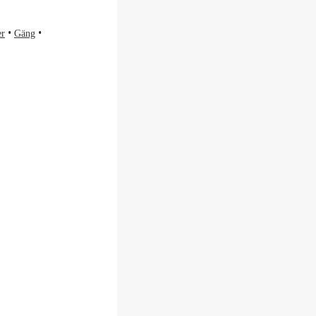
er
Gäng