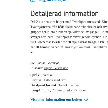
Detaljerad information
Del 2 i serien som börjar med Tvättbjörnarnas stad. Efter
Tvättbjörnarna från både illasinnade teknokrater och riv
grupper har Klara blivit en självklar del av gänget. En m
smyger fem barn i tvättbjörnsdräkter genom nysnön. De
till Clownernas kvarter för att stjäla deras flagga. Och T
har ett hemligt vapen: Klaras mystiska mask Panoptikon
år.
Av:
Fabian Göranson
Inläsare:
Ingrid Gustafsson
Språk:
Svenska
Format:
Talbok med text
Detaljerat format:
Talbok med text
Längd:
1 tim., 26 min. ; cirka 156 sidor
Visa mer information om boken