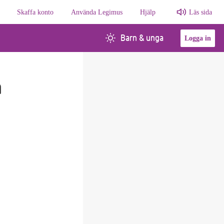
Skaffa konto
Använda Legimus
Hjälp
Läs sida
Barn & unga
Logga in
n