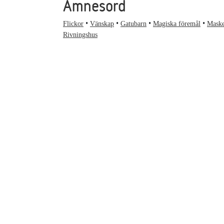
Ämnesord
Flickor
Vänskap
Gatubarn
Magiska föremål
Mask
Rivningshus