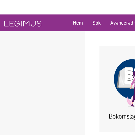
Gå till huvudinnehåll
Hem
Sök
Avancerad 