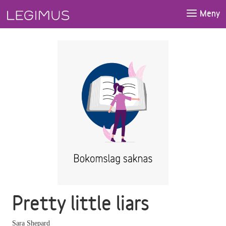
Gå till huvudinnehåll
Meny
Pretty little liars
Sara Shepard