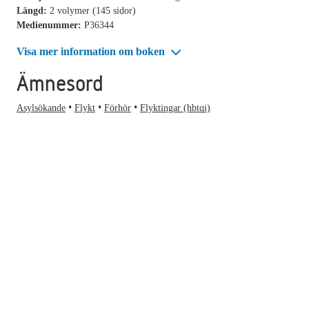
Längd:
2 volymer (145 sidor)
Medienummer:
P36344
Visa mer information om boken
Ämnesord
Asylsökande
Flykt
Förhör
Flyktingar (hbtqi)