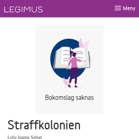
Gå till huvudinnehåll
Meny
Straffkolonien
Leila Inanna Sultan